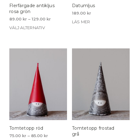
Flerfärgade antikljus
Datumljus
rosa grön
189.00
kr
Price
89.00
kr
–
129.00
kr
LÄS MER
range:
VÄLJ ALTERNATIV
Den
89.00 kr
här
through
produkten
129.00 kr
har
flera
varianter.
De
olika
alternativen
kan
väljas
på
produktsidan
Tomtetopp röd
Tomtetopp frostad
grå
Price
75.00
kr
–
85.00
kr