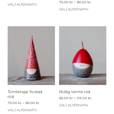
range:
Price
75.00
kr
–
85.00
kr
VÄLJ ALTERNATIV
Den
75.00 kr
range:
VÄLJ ALTERNATIV
Den
här
through
75.00 kr
här
produkten
85.00 kr
through
pro
har
85.00 kr
har
flera
flera
varianter.
vari
De
De
olika
olika
alternativen
alte
kan
kan
väljas
välja
på
på
produktsidan
prod
Tomtetopp frostad
Mullig tomte röd
röd
Price
85.00
kr
–
119.00
kr
Price
range:
75.00
kr
–
85.00
kr
VÄLJ ALTERNATIV
Den
range:
85.00 kr
VÄLJ ALTERNATIV
Den
här
75.00 kr
through