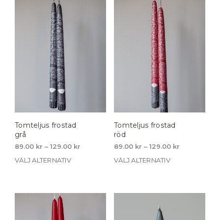
flera
vari
varianter.
De
De
olika
olika
alte
alternativen
kan
kan
välja
väljas
på
på
prod
produktsidan
Tomteljus frostad
Tomteljus frostad
grå
röd
Price
Price
89.00
kr
–
129.00
kr
89.00
kr
–
129.00
kr
range:
range:
VÄLJ ALTERNATIV
Den
VÄLJ ALTERNATIV
Den
89.00 kr
89.00 kr
här
här
through
through
produkten
pro
129.00 kr
129.00 kr
har
har
flera
flera
varianter.
vari