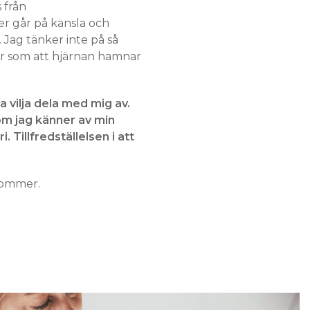
s från
K
T
er går på känsla och
E
 Jag tänker inte på så
R
är som att hjärnan hamnar
I
V
A
R
a vilja dela med mig av.
U
om jag känner av min
K
. Tillfredställelsen i att
O
R
G
E
kommer.
N
.