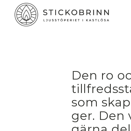
Den ro o
tillfredsst
som ska
ger. Den v
gärna del