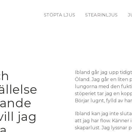
STÖPTA LJUS
STEARINLJUS
J
ch
Ibland går jag upp tidig
Öland. Jag går en liten
ällelse
lungorna med den fuktiga
stöperiet tar jag en kop
pande
Börjar lugnt, fylld av h
ill jag
Ibland kan jag inte sluta
att jag har flow. Känner
a.
skaparlust. Jag lyssnar 