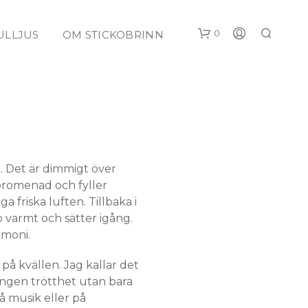
0
ULLJUS
OM STICKOBRINN
t. Det är dimmigt över
 promenad och fyller
I
 friska luften. Tillbaka i
N
p varmt och sätter igång.
G
armoni.
A
P
R
 på kvällen. Jag kallar det
O
 ingen trötthet utan bara
D
på musik eller på
U